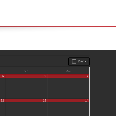
Day
vr
za
5
6
7
12
13
14