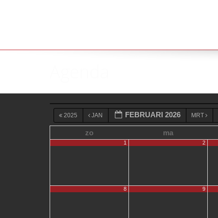
Agenda
FEBRUARI 2026
2025
JAN
MRT
zo
ma
1
2
8
9