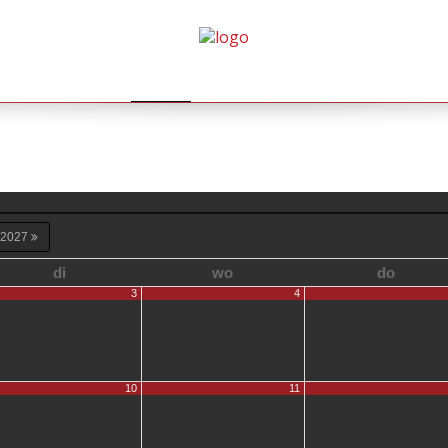
HOME
AGENDA
GALLERY
BOEKINGEN
2027
di
wo
do
3
4
10
11