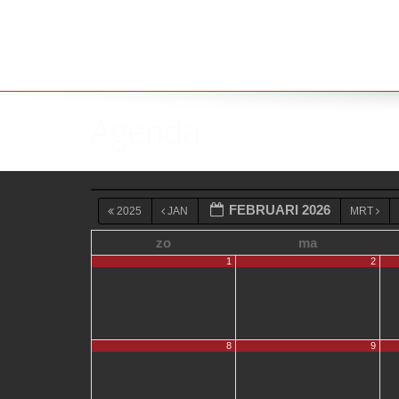
Agenda
FEBRUARI 2026
2025
JAN
MRT
zo
ma
1
2
8
9