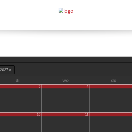
HOME
AGENDA
GALLERY
BOEKINGEN
2027
di
wo
do
3
4
10
11