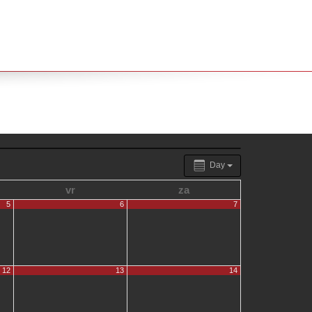
Day
vr
za
5
6
7
12
13
14